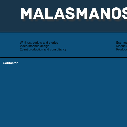
MALASMANO
Writings, scripts and stories
Escrito
Video mockup design
Maqueta
Event production and consultancy
Producc
·
Contactar