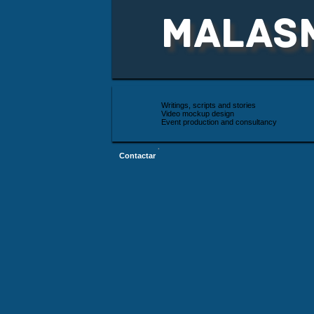
MALAS
Writings, scripts and stories
Video mockup design
Event production and consultancy
·
Contactar