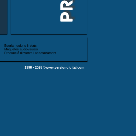
Escrits, guions i relats
Maquetes audiovisuals
Producció d'events i assesorament
1998 - 2025 ©www.versiondigital.com